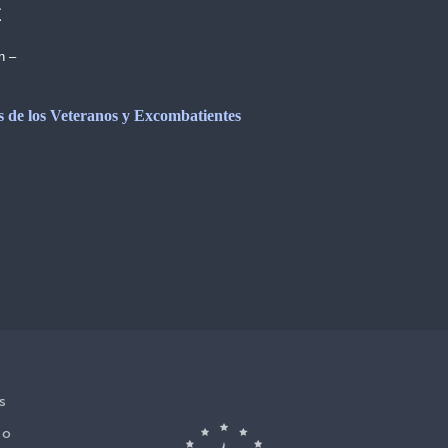
E
n –
os de los Veteranos y Excombatientes
s
No