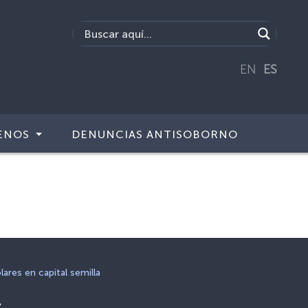
EN
ES
ENOS
DENUNCIAS ANTISOBORNO
res en capital semilla
s