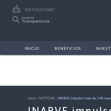
INSTITUCIONES
Portal de
Transparencia
INICIO
BENEFICIOS
NUEST
>
>
Inicio
NOTICIAS
INABVE impulsó más de 140 nuevo
INABVE impuls