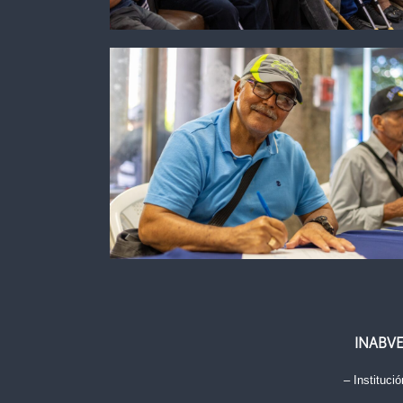
INABV
– Institució