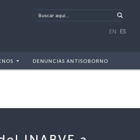
EN
ES
ENOS
DENUNCIAS ANTISOBORNO
del INABVE a