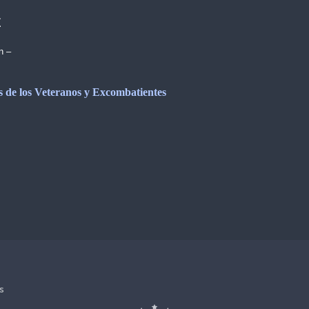
E
n –
os de los Veteranos y Excombatientes
s