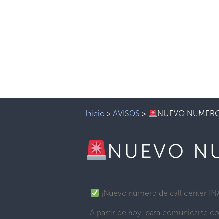
Inicio
>
AVISOS
>
NUEVO NUMERO 
NUEVO NU
¡Nuevo número de call center IN
A partir de hoy, para comunicarte c