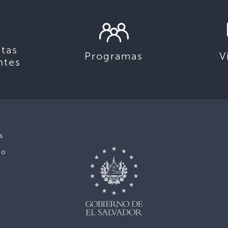
tas
Programas
V
ntes
s
No