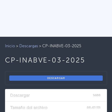
Inicio
>
Descargas
>
CP-INABVE-03-2025
CP-INABVE-03-2025
DESCARGAR
Descargar
1466
Tamaño del archivo
86.42 KB