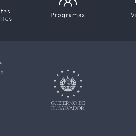
tas
Programas
V
ntes
s
No