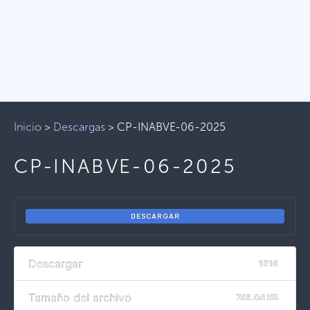
Inicio
>
Descargas
>
CP-INABVE-06-2025
CP-INABVE-06-2025
DESCARGAR
Descargar
1516
Tamaño del archivo
745.04 KB