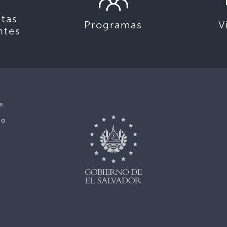
tas
Programas
V
ntes
s
No