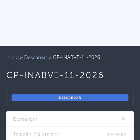
Inicio
>
Descargas
>
CP-INABVE-11-2026
CP-INABVE-11-2026
DESCARGAR
Descargar
12
Tamaño del archivo
704.19 KB