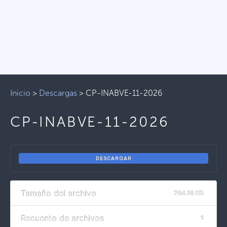
Inicio
>
Descargas
>
CP-INABVE-11-2026
CP-INABVE-11-2026
DESCARGAR
Tamaño del archivo
704.19 KB
Recuento de archivos
1