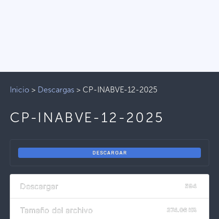
Inicio
>
Descargas
>
CP-INABVE-12-2025
CP-INABVE-12-2025
DESCARGAR
Descargar
594
Tamaño del archivo
374.06 KB