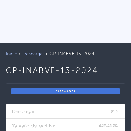
Inicio
>
Descargas
>
CP-INABVE-13-2024
CP-INABVE-13-2024
DESCARGAR
Descargar
815
Tamaño del archivo
489.83 KB