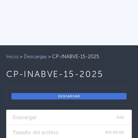
Inicio
>
Descargas
>
CP-INABVE-15-2025
CP-INABVE-15-2025
DESCARGAR
Descargar
344
Tamaño del archivo
618.60 KB