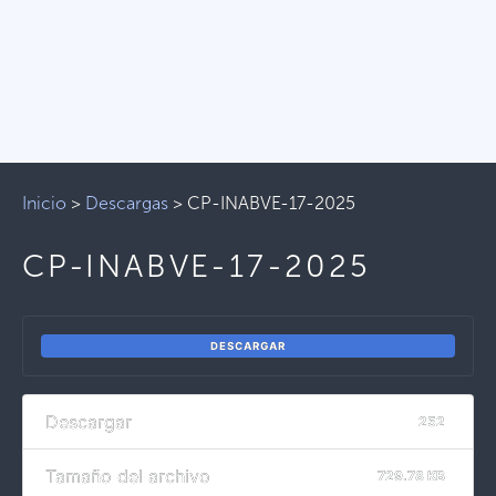
Inicio
>
Descargas
>
CP-INABVE-17-2025
CP-INABVE-17-2025
DESCARGAR
Descargar
252
Tamaño del archivo
729.78 KB