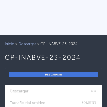
Inicio
>
Descargas
>
CP-INABVE-23-2024
CP-INABVE-23-2024
DESCARGAR
Descargar
812
Tamaño del archivo
501.57 KB