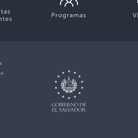
tas
Programas
V
ntes
s
No