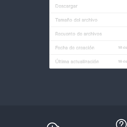
Descargar
Tamaño del archivo
Recuento de archivos
Fecha de creación
16 d
Última actualización
19 d