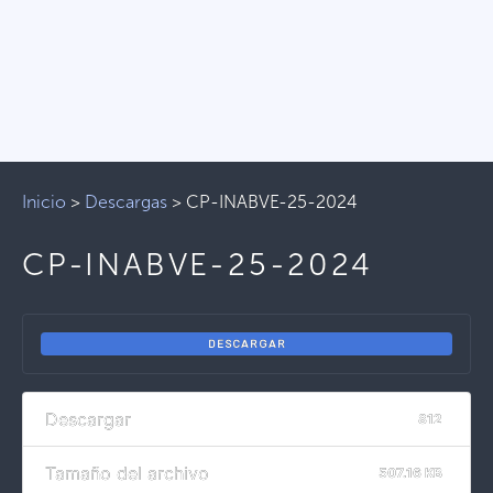
Inicio
>
Descargas
>
CP-INABVE-25-2024
CP-INABVE-25-2024
DESCARGAR
Descargar
812
Tamaño del archivo
507.16 KB