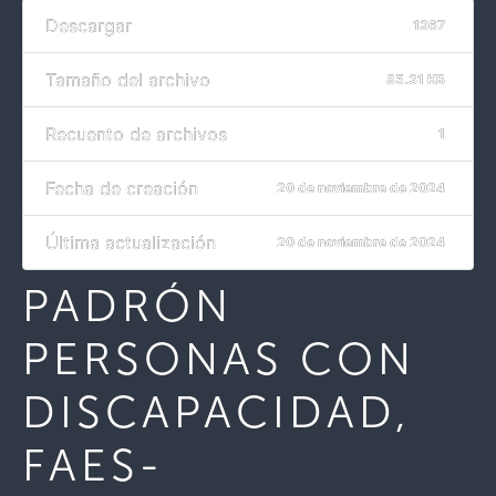
Descargar
1367
Tamaño del archivo
85.31 KB
Recuento de archivos
1
Fecha de creación
20 de noviembre de 2024
Última actualización
20 de noviembre de 2024
PADRÓN
PERSONAS CON
DISCAPACIDAD,
FAES-