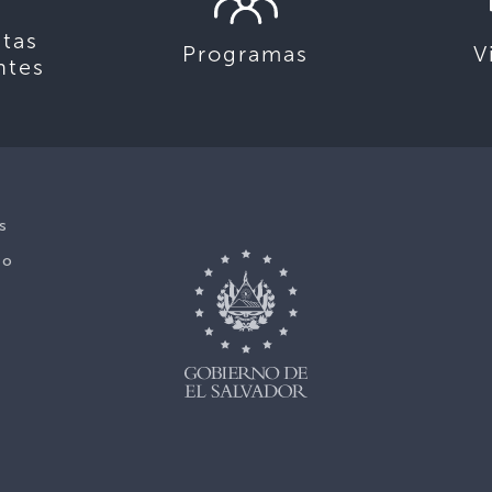
tas
Programas
V
ntes
s
No