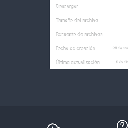
Descargar
Tamaño del archivo
Recuento de archivos
Fecha de creación
20 de no
Última actualización
5 de d