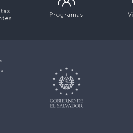
tas
Programas
V
ntes
s
No