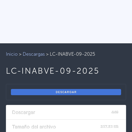
Inicio
>
Descargas
>
LC-INABVE-09-2025
LC-INABVE-09-2025
DESCARGAR
Descargar
449
Tamaño del archivo
327.52 KB