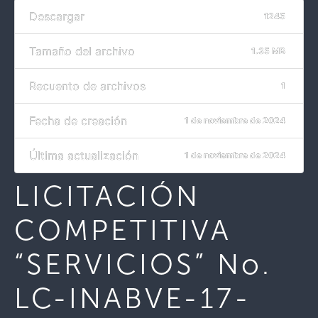
Descargar
1245
Tamaño del archivo
1.35 MB
Recuento de archivos
1
Fecha de creación
1 de noviembre de 2024
Última actualización
1 de noviembre de 2024
LICITACIÓN
COMPETITIVA
“SERVICIOS” No.
LC-INABVE-17-