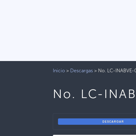
Inicio
>
Descargas
>
No. LC-INABVE-
No. LC-INA
DESCARGAR