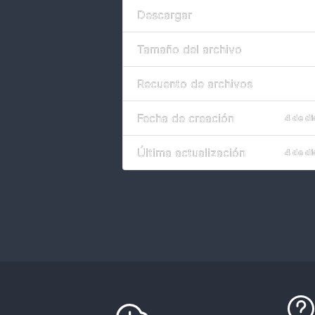
Descargar
Tamaño del archivo
Recuento de archivos
Fecha de creación
4 de d
Última actualización
4 de d