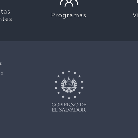
tas
Programas
V
ntes
s
No