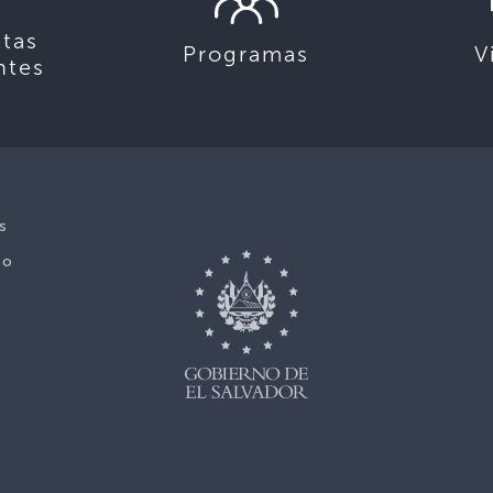
tas
Programas
V
ntes
s
No