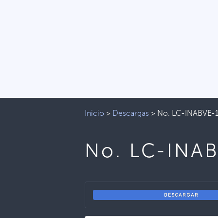
Inicio
>
Descargas
>
No. LC-INABVE-
No. LC-INA
DESCARGAR