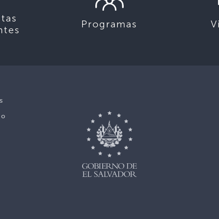
tas
Programas
V
ntes
s
No