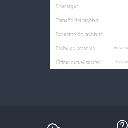
Descargar
Tamaño del archivo
Recuento de archivos
Fecha de creación
20 de no
Última actualización
5 de d