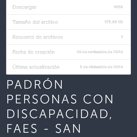
Descargar
1659
Tamaño del archivo
175.65 KB
Recuento de archivos
1
Fecha de creación
20 de noviembre de 2024
Última actualización
5 de diciembre de 2024
PADRÓN
PERSONAS CON
DISCAPACIDAD,
FAES - SAN