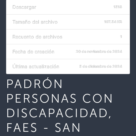
Descargar
1518
Tamaño del archivo
107.54 KB
Recuento de archivos
1
Fecha de creación
20 de noviembre de 2024
Última actualización
5 de diciembre de 2024
PADRÓN
PERSONAS CON
DISCAPACIDAD,
FAES - SAN