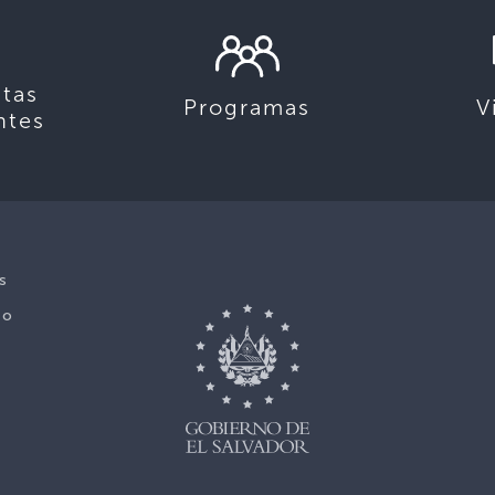
tas
Programas
V
ntes
s
No