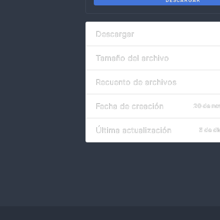
DESCARGAR
Descargar
Tamaño del archivo
Recuento de archivos
Fecha de creación
20 de no
Última actualización
5 de d