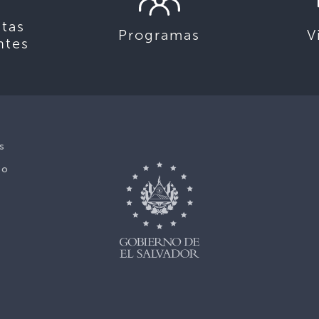
tas
Programas
V
ntes
s
No