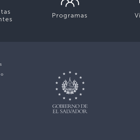
tas
Programas
V
ntes
s
No