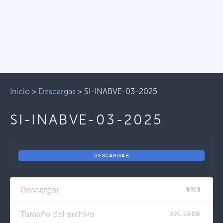
Inicio
>
Descargas
>
SI-INABVE-03-2025
SI-INABVE-03-2025
DESCARGAR
Descargar
1481
Tamaño del archivo
674.29 KB