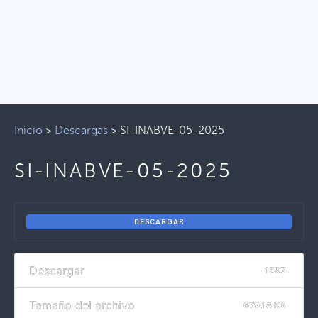
Inicio
>
Descargas
>
SI-INABVE-05-2025
SI-INABVE-05-2025
DESCARGAR
Descargar
1597
Tamaño del archivo
679.18 KB