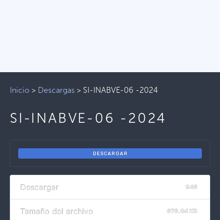
Inicio
>
Descargas
>
SI-INABVE-06 -2024
SI-INABVE-06 -2024
DESCARGAR
Descargar
946
Tamaño del archivo
676.04 KB