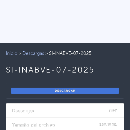
Inicio
>
Descargas
>
SI-INABVE-07-2025
SI-INABVE-07-2025
DESCARGAR
Descargar
1197
Tamaño del archivo
589.16 KB