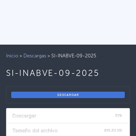
Inicio
>
Descargas
>
SI-INABVE-09-2025
SI-INABVE-09-2025
DESCARGAR
Descargar
579
Tamaño del archivo
611.53 KB