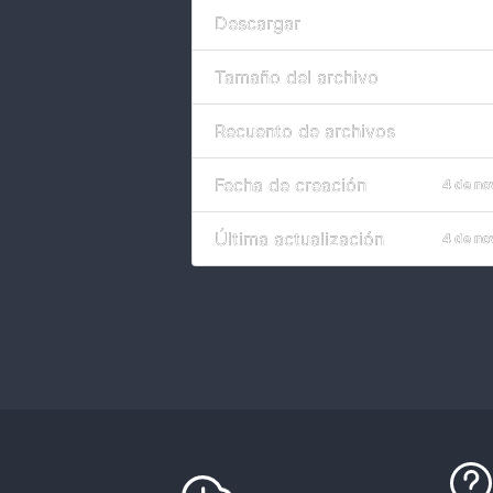
Descargar
Tamaño del archivo
Recuento de archivos
Fecha de creación
4 de no
Última actualización
4 de no