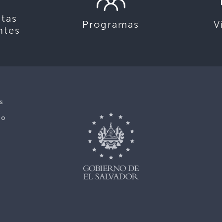
tas
Programas
V
ntes
s
No